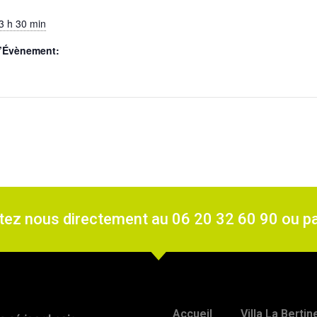
3 h 30 min
d’Évènement:
ctez nous directement au 06 20 32 60 90 ou p
Accueil
Villa La Berti