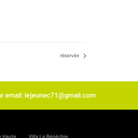
réservée
ar email: lejeunec71@gmail.com
ne Haute
Villa La Bénéchie