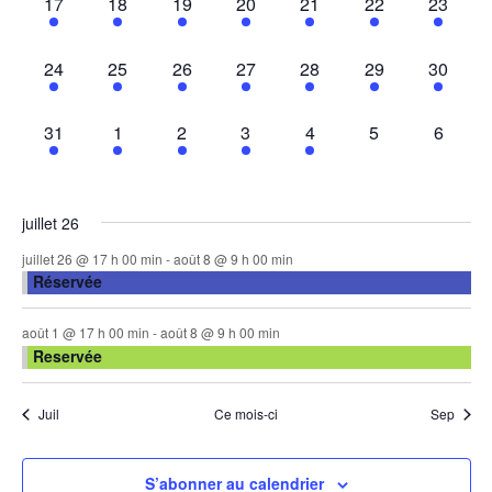
2
2
2
2
2
2
1
17
18
19
20
21
22
23
évènements,
évènements,
évènements,
évènements,
évènements,
évènements,
évèneme
1
1
2
2
2
2
2
24
25
26
27
28
29
30
évènement,
évènement,
évènements,
évènements,
évènements,
évènements,
évèneme
2
2
1
1
1
0
0
31
1
2
3
4
5
6
évènements,
évènements,
évènement,
évènement,
évènement,
évènement,
évènem
juillet 26
juillet 26 @ 17 h 00 min
-
août 8 @ 9 h 00 min
Réservée
août 1 @ 17 h 00 min
-
août 8 @ 9 h 00 min
Reservée
Juil
Ce mois-ci
Sep
S’abonner au calendrier