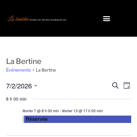
La Bertine
Évènements
La Bertine
7/2/2026
Recherc
Nav
Recherche
Jour
de
et
Sélectionnez
8 h 00 min
vue
une
navigati
Évè
date.
de
février 7 @ 8 h 00 min
-
février 13 @ 17 h 00 min
Réservée
vues
Évèneme