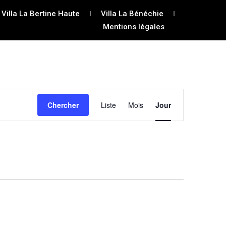
Villa La Bertine Haute
Villa La Bénéchie
Mentions légales
Navigation
Chercher
Liste
Mois
Jour
de
vues
Évènement