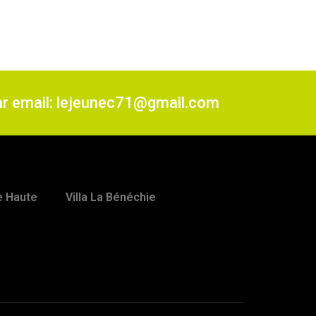
ar email: lejeunec71@gmail.com
ne Haute
Villa La Bénéchie