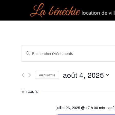
Recherche
Saisir
et
mot-
clé.
navigation
Rechercher
août 4, 2025
Aujourd'hui
de
Évènements
par
Sélectionnez
vues
mot-
une
En cours
Évènements
clé.
date.
juillet 26, 2025 @ 17 h 00 min
-
aoû