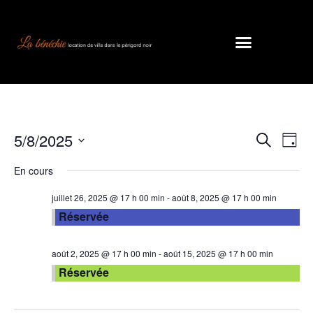
5/8/2025
Recherc
Nav
Recherche
Jour
de
et
Sélectionnez
En cours
vue
une
navigati
Évè
date.
de
juillet 26, 2025 @ 17 h 00 min
-
août 8, 2025 @ 17 h 00 min
Réservée
vues
Évèneme
août 2, 2025 @ 17 h 00 min
-
août 15, 2025 @ 17 h 00 min
Réservée